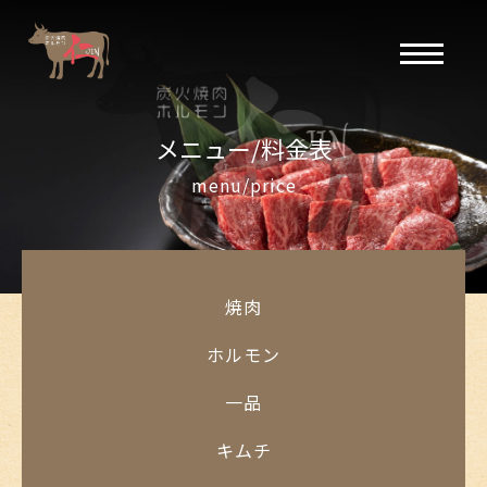
メニュー/料金表
menu/price
焼肉
ホルモン
一品
キムチ