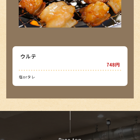
ウルテ
748円
塩orタレ
Page top