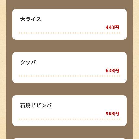
大ライス
440円
クッパ
638円
石焼ビビンバ
968円