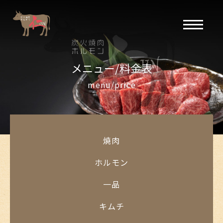
メニュー/料金表
menu/price
焼肉
ホルモン
一品
キムチ