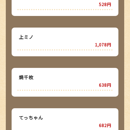
528円
上ミノ
1,078円
焼千枚
638円
てっちゃん
682円