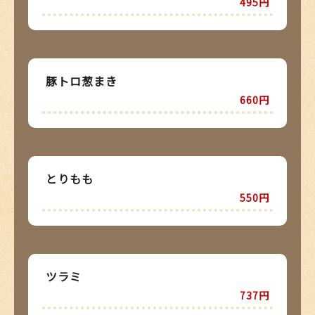
495円
豚トロ葱まき
660円
とりもも
550円
ツラミ
737円