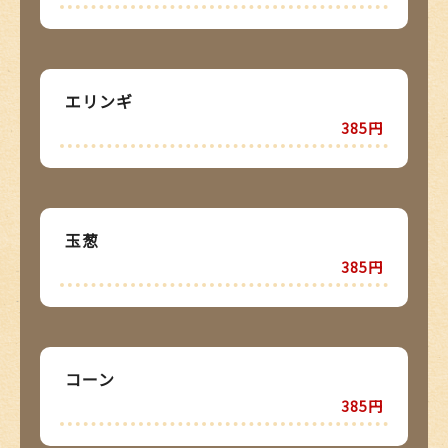
エリンギ
385円
玉葱
385円
コーン
385円