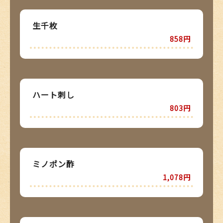
生千枚
858円
ハート刺し
803円
ミノポン酢
1,078円