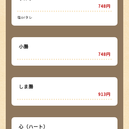
748円
塩orタレ
小腸
748円
しま腸
913円
心（ハート）