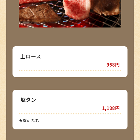
上ロース
968円
塩タン
1,188円
★塩orたれ