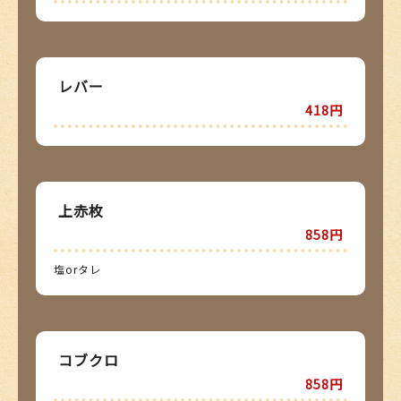
レバー
418円
上赤枚
858円
塩orタレ
コブクロ
858円