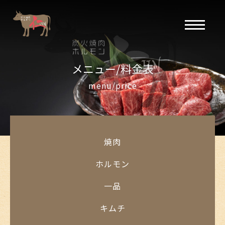
メニュー/料金表
menu/price
焼肉
ホルモン
一品
キムチ